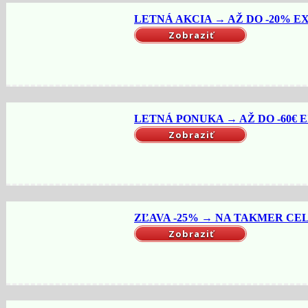
LETNÁ AKCIA → AŽ DO -20% EX
Zobraziť
LETNÁ PONUKA → AŽ DO -60€ EX
Zobraziť
ZĽAVA -25% → NA TAKMER CELÝ
Zobraziť