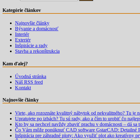
Kategórie článkov
Najnovšie články
Bývanie a domácnosť
Interiér
Exteriér
Inšpirácie a rady
Stavba a rekonštrukcia
Kam ďalej?
Úvodná stránka
Náš RSS feed
Kontakt
Najnovšie články
Viete, ako rozoznáte kvalitný nábytok od nekvalitného? Tu je 
Upratujete po izbách? Tu sú rady, ako a čím to urobiť čo najlep
Kto by sa nechcel navždy zbaviť prachu v domácnosti – dá sa 
Čo Vám môže ponúknuť CAD software GstarCAD: Detailné P
Inšpirácia pre záhradné ploty: Ako využiť plot ako kreatívny p