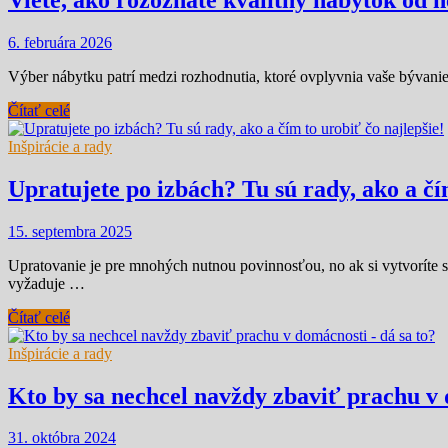
6. februára 2026
Výber nábytku patrí medzi rozhodnutia, ktoré ovplyvnia vaše bývanie
Čítať celé
Inšpirácie a rady
Upratujete po izbách? Tu sú rady, ako a čí
15. septembra 2025
Upratovanie je pre mnohých nutnou povinnosťou, no ak si vytvoríte sy
vyžaduje …
Čítať celé
Inšpirácie a rady
Kto by sa nechcel navždy zbaviť prachu v 
31. októbra 2024