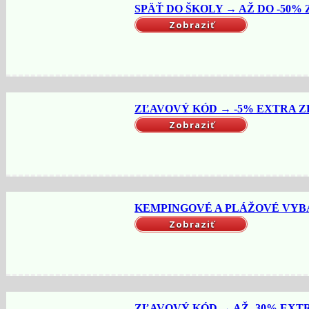
SPÄŤ DO ŠKOLY → AŽ DO -50% Z
Zobraziť
ZĽAVOVÝ KÓD → -5% EXTRA ZĽA
Zobraziť
KEMPINGOVÉ A PLÁŽOVÉ VYBAV
Zobraziť
ZĽAVOVÝ KÓD → AŽ -30% EXTR