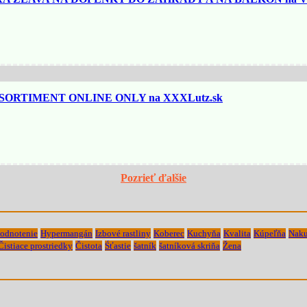
SORTIMENT ONLINE ONLY na XXXLutz.sk
Pozrieť ďalšie
odnotenie
Hypermangán
Izbové rastliny
Koberec
Kuchyňa
Kvalita
Kúpeľňa
Naku
Čistiace prostriedky
Čistota
Śťastie
šatník
šatníková skriňa
Žena