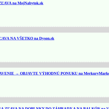
ĽAVA na MojNabytok.sk
VA NA VŠETKO na Dyson.sk
ENIE → OBJAVTE VÝHODNÚ PONUKU na MerkuryMarket
A ZĽAVA NA DOPLNKY DO ZÁHRADY A NA BALKÓN na Vi