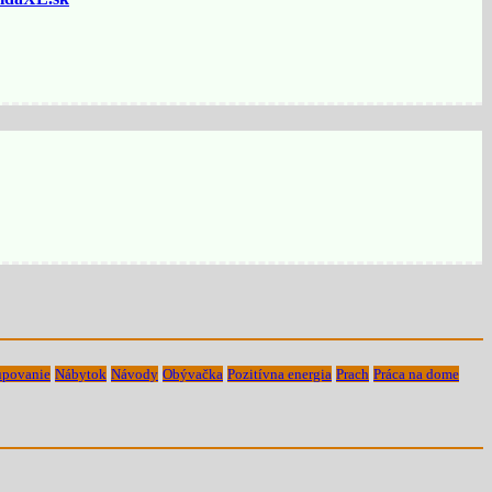
povanie
Nábytok
Návody
Obývačka
Pozitívna energia
Prach
Práca na dome