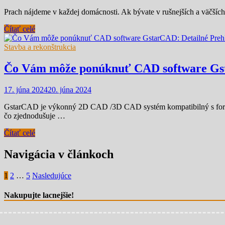
Prach nájdeme v každej domácnosti. Ak bývate v rušnejších a väčšíc
Čítať celé
Stavba a rekonštrukcia
Čo Vám môže ponúknuť CAD software Gst
17. júna 2024
20. júna 2024
GstarCAD je výkonný 2D CAD /3D CAD systém kompatibilný s formá
čo zjednodušuje …
Čítať celé
Navigácia v článkoch
1
2
…
5
Nasledujúce
Nakupujte lacnejšie!