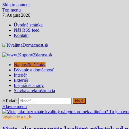
Skip to content
Top menu
7. August 2026
Úvodná stránka
Náš RSS feed
Kontakt
Magazín moderného bývania
KvalitnaDomacnost.sk
Najnovšie články
Bývanie a domácnosť
Interiér
Exteriér
Inšpirácie a rady
Stavba a rekonštrukcia
Hľadať:
Hlavné menu
Inšpirácie a rady
Viete, ako rozoznáte kvalitný nábytok od 