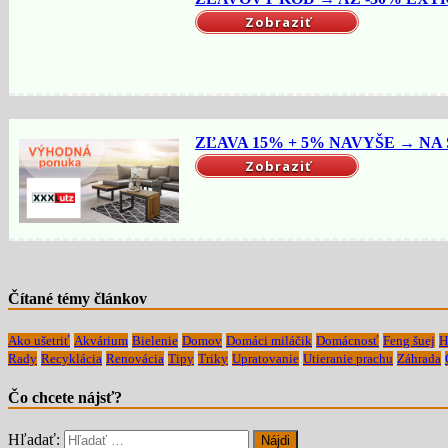
Zobraziť
ZĽAVA 15% + 5% NAVYŠE → NA 
Zobraziť
Čítané témy článkov
Ako ušetriť
Akvárium
Bielenie
Domov
Domáci miláčik
Domácnosť
Feng šuej
H
Rady
Recyklácia
Renovácia
Tipy
Triky
Upratovanie
Utieranie prachu
Záhrada
Čo chcete nájsť?
Hľadať: