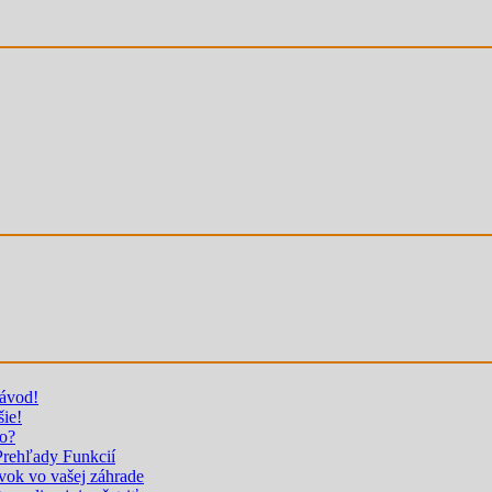
návod!
šie!
to?
rehľady Funkcií
rvok vo vašej záhrade