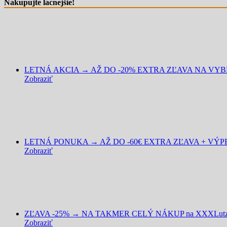
Nakupujte lacnejšie!
LETNÁ AKCIA → AŽ DO -20% EXTRA ZĽAVA NA VYBRA
Zobraziť
LETNÁ PONUKA → AŽ DO -60€ EXTRA ZĽAVA + VÝPRED
Zobraziť
ZĽAVA -25% → NA TAKMER CELÝ NÁKUP na XXXLutz
Zobraziť