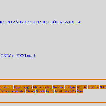
Y DO ZÁHRADY A NA BALKÓN na VidaXL.sk
ONLY na XXXLutz.sk
odnotenie
Hypermangán
Izbové rastliny
Koberec
Kuchyňa
Kvalita
Kúpeľňa
Naku
Čistiace prostriedky
Čistota
Śťastie
šatník
šatníková skriňa
Žena