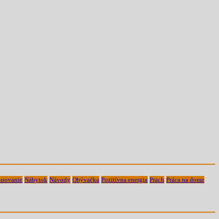
povanie
Nábytok
Návody
Obývačka
Pozitívna energia
Prach
Práca na dome