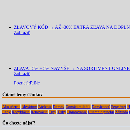
ZĽAVOVÝ KÓD → AŽ -30% EXTRA ZĽAVA NA DOPLNK
Zobraziť
ZĽAVA 15% + 5% NAVYŠE → NA SORTIMENT ONLINE 
Zobraziť
Pozrieť ďalšie
Čítané témy článkov
Ako ušetriť
Akvárium
Bielenie
Domov
Domáci miláčik
Domácnosť
Feng šuej
H
Rady
Recyklácia
Renovácia
Tipy
Triky
Upratovanie
Utieranie prachu
Záhrada
Čo chcete nájsť?