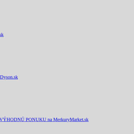
sk
yson.sk
HODNÚ PONUKU na MerkuryMarket.sk