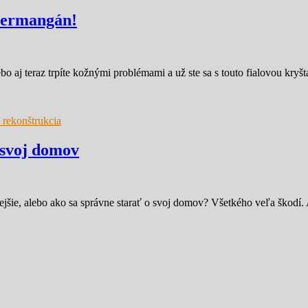
ypermangán!
o aj teraz trpíte kožnými problémami a už ste sa s touto fialovou kryš
 rekonštrukcia
 svoj domov
astejšie, alebo ako sa správne starať o svoj domov? Všetkého veľa škod