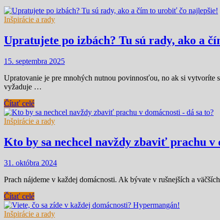
Inšpirácie a rady
Upratujete po izbách? Tu sú rady, ako a čí
15. septembra 2025
Upratovanie je pre mnohých nutnou povinnosťou, no ak si vytvoríte sy
vyžaduje …
Čítať celé
Inšpirácie a rady
Kto by sa nechcel navždy zbaviť prachu v 
31. októbra 2024
Prach nájdeme v každej domácnosti. Ak bývate v rušnejších a väčšíc
Čítať celé
Inšpirácie a rady