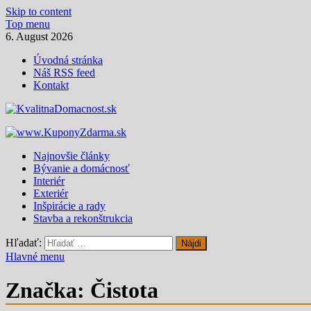
Skip to content
Top menu
6. August 2026
Úvodná stránka
Náš RSS feed
Kontakt
KvalitnaDomacnost.sk
Magazín moderného bývania
Najnovšie články
Bývanie a domácnosť
Interiér
Exteriér
Inšpirácie a rady
Stavba a rekonštrukcia
Hľadať:
Hlavné menu
Značka:
Čistota