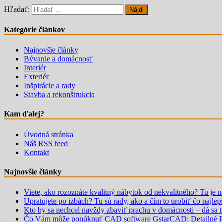
Hľadať:
Kategórie článkov
Najnovšie články
Bývanie a domácnosť
Interiér
Exteriér
Inšpirácie a rady
Stavba a rekonštrukcia
Kam ďalej?
Úvodná stránka
Náš RSS feed
Kontakt
Najnovšie články
Viete, ako rozoznáte kvalitný nábytok od nekvalitného? Tu je 
Upratujete po izbách? Tu sú rady, ako a čím to urobiť čo najlep
Kto by sa nechcel navždy zbaviť prachu v domácnosti – dá sa 
Čo Vám môže ponúknuť CAD software GstarCAD: Detailné P