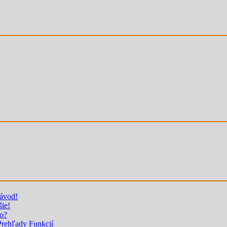
návod!
šie!
to?
rehľady Funkcií