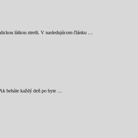
talickou látkou stretli. V nasledujúcom článku …
í. Ak beháte každý deň po byte …