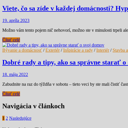
Viete, čo sa zíde v každej domácnosti? H
19. apríla 2023
Možno vám tento pojem nič nehovorí, možno ste v minulosti trpeli aleb
Čítať celé
Bývanie a domácnosť
/
Exteriér
/
Inšpirácie a rady
/
Interiér
/
Stavba a
Dobré rady a tipy, ako sa správne starať o
18. mája 2022
Zabudnite na raz do týždňa v sobotu – tieto veci by ste mali čistiť č
Čítať celé
Navigácia v článkoch
1
2
Nasledujúce