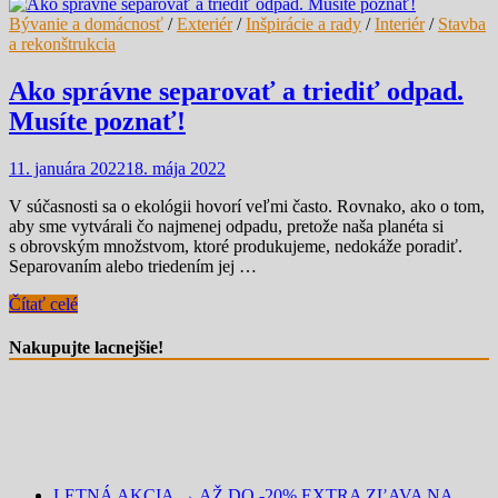
Bývanie a domácnosť
/
Exteriér
/
Inšpirácie a rady
/
Interiér
/
Stavba
a rekonštrukcia
Ako správne separovať a triediť odpad.
Musíte poznať!
11. januára 2022
18. mája 2022
V súčasnosti sa o ekológii hovorí veľmi často. Rovnako, ako o tom,
aby sme vytvárali čo najmenej odpadu, pretože naša planéta si
s obrovským množstvom, ktoré produkujeme, nedokáže poradiť.
Separovaním alebo triedením jej …
Čítať celé
Nakupujte lacnejšie!
LETNÁ AKCIA → AŽ DO -20% EXTRA ZĽAVA NA