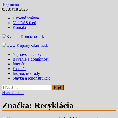
Skip
Top menu
to
8. August 2026
content
Úvodná stránka
Náš RSS feed
Kontakt
KvalitnaDomacnost.sk
Magazín moderného bývania
Najnovšie články
Bývanie a domácnosť
Interiér
Exteriér
Inšpirácie a rady
Stavba a rekonštrukcia
Hľadať:
Hlavné menu
Značka:
Recyklácia