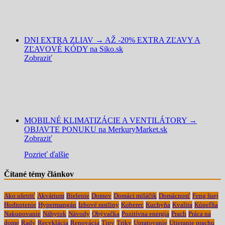
DNI EXTRA ZLIAV → AŽ -20% EXTRA ZĽAVY A
ZĽAVOVÉ KÓDY na Siko.sk
Zobraziť
MOBILNÉ KLIMATIZÁCIE A VENTILÁTORY →
OBJAVTE PONUKU na MerkuryMarket.sk
Zobraziť
Pozrieť ďalšie
Čítané témy článkov
Ako ušetriť
Akvárium
Bielenie
Domov
Domáci miláčik
Domácnosť
Feng šuej
Hodnotenie
Hypermangán
Izbové rastliny
Koberec
Kuchyňa
Kvalita
Kúpeľňa
Nakupovanie
Nábytok
Návody
Obývačka
Pozitívna energia
Prach
Práca na
dome
Rady
Recyklácia
Renovácia
Tipy
Triky
Upratovanie
Utieranie prachu