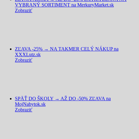
VYBRANÝ SORTIMENT na MerkuryMarket.sk
Zobraziť
ZĽAVA -25% → NA TAKMER CELÝ NÁKUP na
XXXLutz.sk
Zobraziť
SPÄŤ DO ŠKOLY → AŽ DO -50% ZĽAVA na
MojNabytok.sk
Zobraziť