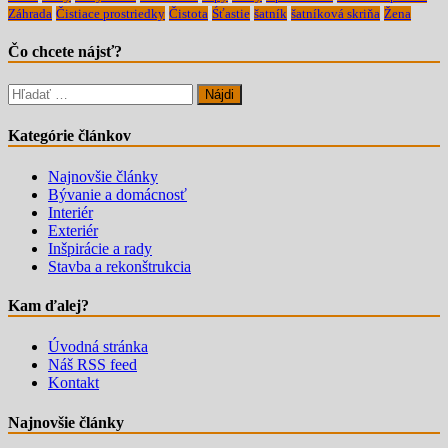
Záhrada
Čistiace prostriedky
Čistota
Śťastie
šatník
šatníková skriňa
Žena
Čo chcete nájsť?
Hľadať:
Kategórie článkov
Najnovšie články
Bývanie a domácnosť
Interiér
Exteriér
Inšpirácie a rady
Stavba a rekonštrukcia
Kam ďalej?
Úvodná stránka
Náš RSS feed
Kontakt
Najnovšie články