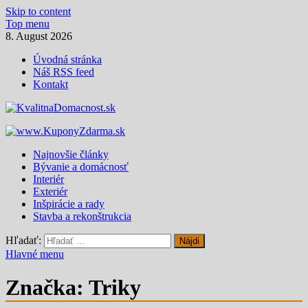
Skip to content
Top menu
8. August 2026
Úvodná stránka
Náš RSS feed
Kontakt
KvalitnaDomacnost.sk
Magazín moderného bývania
Najnovšie články
Bývanie a domácnosť
Interiér
Exteriér
Inšpirácie a rady
Stavba a rekonštrukcia
Hľadať:
Hlavné menu
Značka:
Triky