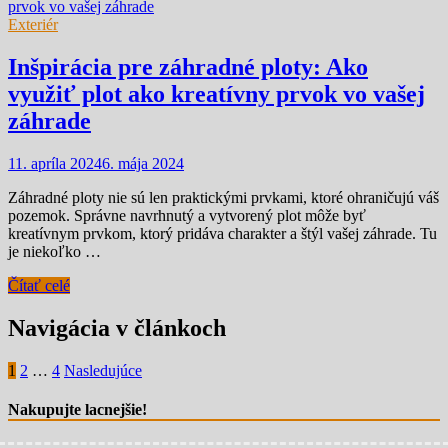
Exteriér
Inšpirácia pre záhradné ploty: Ako
využiť plot ako kreatívny prvok vo vašej
záhrade
11. apríla 2024
6. mája 2024
Záhradné ploty nie sú len praktickými prvkami, ktoré ohraničujú váš
pozemok. Správne navrhnutý a vytvorený plot môže byť
kreatívnym prvkom, ktorý pridáva charakter a štýl vašej záhrade. Tu
je niekoľko …
Čítať celé
Navigácia v článkoch
1
2
…
4
Nasledujúce
Nakupujte lacnejšie!