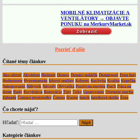
MOBILNÉ KLIMATIZÁCIE A
VENTILÁTORY → OBJAVTE
PONUKU na MerkuryMarket.sk
Zobraziť
Pozrieť ďalšie
Čítané témy článkov
Ako ušetriť
Akvárium
Bielenie
Domov
Domáci miláčik
Domácnosť
Feng šuej
Hodnotenie
Hypermangán
Izbové rastliny
Koberec
Kuchyňa
Kvalita
Kúpeľňa
Nakupovanie
Nábytok
Návody
Obývačka
Pozitívna energia
Prach
Práca na
dome
Rady
Recyklácia
Renovácia
Tipy
Triky
Upratovanie
Utieranie prachu
Záhrada
Čistiace prostriedky
Čistota
Śťastie
šatník
šatníková skriňa
Žena
Čo chcete nájsť?
Hľadať:
Kategórie článkov