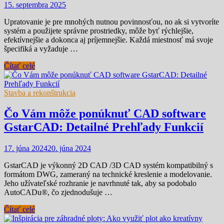
15. septembra 2025
Upratovanie je pre mnohých nutnou povinnosťou, no ak si vytvoríte
systém a použijete správne prostriedky, môže byť rýchlejšie,
efektívnejšie a dokonca aj príjemnejšie. Každá miestnosť má svoje
špecifiká a vyžaduje …
Čítať celé
Stavba a rekonštrukcia
Čo Vám môže ponúknuť CAD software
GstarCAD: Detailné Prehľady Funkcií
17. júna 2024
20. júna 2024
GstarCAD je výkonný 2D CAD /3D CAD systém kompatibilný s
formátom DWG, zameraný na technické kreslenie a modelovanie.
Jeho užívateľské rozhranie je navrhnuté tak, aby sa podobalo
AutoCADu®, čo zjednodušuje …
Čítať celé