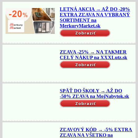
LETNÁ AKCIA → AŽ DO -20%
EXTRA ZĽAVA NA VYBRANÝ
SORTIMENT na
MerkuryMarket.sk
Zobraziť
ZĽAVA -25% → NA TAKMER
CELÝ NÁKUP na XXXLutz.sk
Zobraziť
SPÄŤ DO ŠKOLY → AŽ DO
-50% ZĽAVA na MojNabytok.sk
Zobraziť
ZĽAVOVÝ KÓD → -5% EXTRA
ZĽAVA NA VŠETKO na