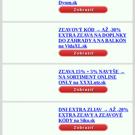
Dyson.sk
Zobraziť
ZĽAVOVÝ KÓD → AŽ -30%
EXTRA ZĽAVA NA DOPLNKY
DO ZÁHRADY A NA BALKÓN
na VidaXL.sk
Zobraziť
ZĽAVA 15% + 5% NAVYŠE →
NA SORTIMENT ONLINE
ONLY na XXXLutz.sk
Zobraziť
DNI EXTRA ZLIAV → AŽ -20%
EXTRA ZĽAVY A ZĽAVOVÉ
KÓDY na Siko.sk
Zobraziť