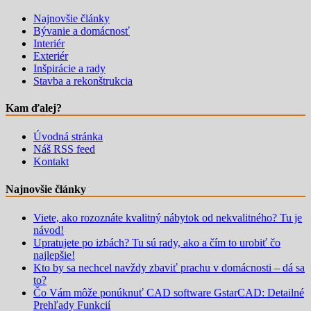
Najnovšie články
Bývanie a domácnosť
Interiér
Exteriér
Inšpirácie a rady
Stavba a rekonštrukcia
Kam ďalej?
Úvodná stránka
Náš RSS feed
Kontakt
Najnovšie články
Viete, ako rozoznáte kvalitný nábytok od nekvalitného? Tu je
návod!
Upratujete po izbách? Tu sú rady, ako a čím to urobiť čo
najlepšie!
Kto by sa nechcel navždy zbaviť prachu v domácnosti – dá sa
to?
Čo Vám môže ponúknuť CAD software GstarCAD: Detailné
Prehľady Funkcií